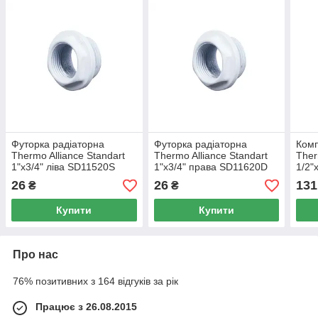
Футорка радіаторна
Футорка радіаторна
Комп
Thermo Alliance Standart
Thermo Alliance Standart
Ther
1"х3/4" ліва SD11520S
1"х3/4" права SD11620D
1/2"
26
26
131
₴
₴
Купити
Купити
Про нас
76% позитивних з 164 відгуків за рік
Працює з 26.08.2015