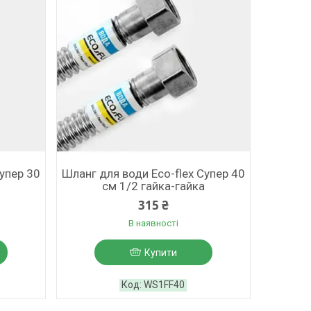
Супер 30
Шланг для води Eco-flex Супер 40
см 1/2 гайка-гайка
315 ₴
В наявності
Купити
WS1FF40