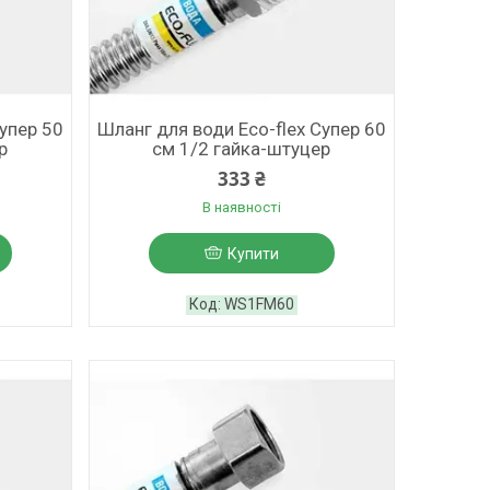
Супер 50
Шланг для води Eco-flex Супер 60
р
см 1/2 гайка-штуцер
333 ₴
В наявності
Купити
WS1FM60