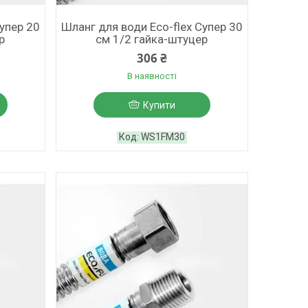
Супер 20
Шланг для води Eco-flex Супер 30
р
см 1/2 гайка-штуцер
306 ₴
В наявності
Купити
WS1FM30