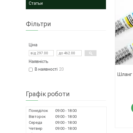
Статьи
Фільтри
Ціна
Наявність
В наявності
20
Шланг 
Графік роботи
Понеділок
09:00
18:00
Вівторок
09:00
18:00
Середа
09:00
18:00
Четвер
09:00
18:00