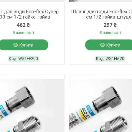
г для води Eco-flex Супер
Шланг для води Eco-flex 
00 см 1/2 гайка-гайка
см 1/2 гайка-штуце
462 ₴
297 ₴
В наявності
В наявності
Купити
Купити
WS1FF200
WS1FM20