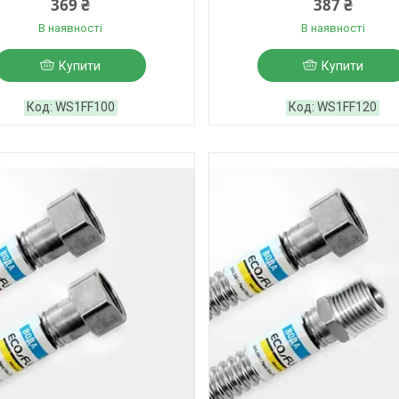
369 ₴
387 ₴
В наявності
В наявності
Купити
Купити
WS1FF100
WS1FF120