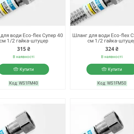
для води Eco-flex Супер 40
Шланг для води Eco-flex 
см 1/2 гайка-штуцер
см 1/2 гайка-штуце
315 ₴
324 ₴
В наявності
В наявності
Купити
Купити
WS1FM40
WS1FM50