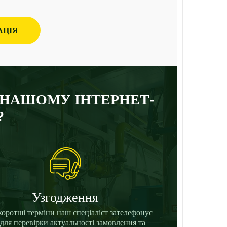
АЦІЯ
 НАШОМУ ІНТЕРНЕТ-
?
Узгодження
коротші терміни наш спеціаліст зателефонує
для перевірки актуальності замовлення та