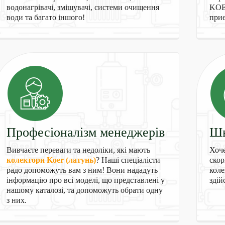
водонагрівачі, змішувачі, системи очищення
KOER
води та багато іншого!
приє
Професіоналізм менеджерів
Шв
Вивчаєте переваги та недоліки, які мають
Хоче
колектори Koer (латунь)
? Наші спеціалісти
скор
радо допоможуть вам з ним! Вони нададуть
коле
інформацію про всі моделі, що представлені у
здій
нашому каталозі, та допоможуть обрати одну
з них.