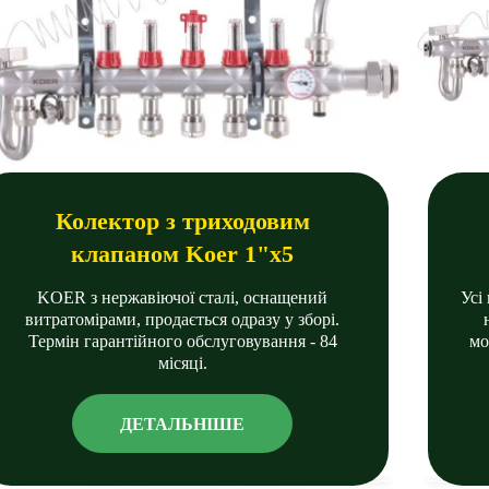
Колектор з триходовим
клапаном Koer 1"х5
KOER з нержавіючої сталі, оснащений
Усі
витратомірами, продається одразу у зборі.
Термін гарантійного обслуговування - 84
мо
місяці.
ДЕТАЛЬНІШЕ