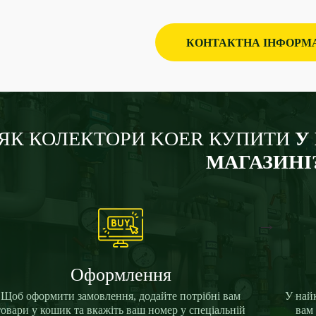
КОНТАКТНА ІНФОРМ
ЯК КОЛЕКТОРИ KOER КУПИТИ
У
МАГАЗИНІ
→
Оформлення
Щоб оформити замовлення, додайте потрібні вам
У най
товари у кошик та вкажіть ваш номер у спеціальній
вам 