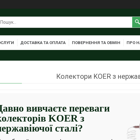
ОСЛУГИ
ДОСТАВКА ТА ОПЛАТА
ПОВЕРНЕННЯ ТА ОБМІН
ПРО Н
Колектори KOER з нержав
Давно вивчаєте переваги
колекторів KOER з
нержавіючої сталі?