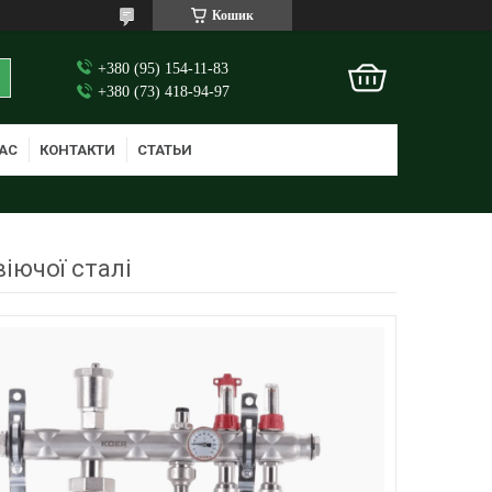
Кошик
+380 (95) 154-11-83
+380 (73) 418-94-97
АС
КОНТАКТИ
СТАТЬИ
іючої сталі