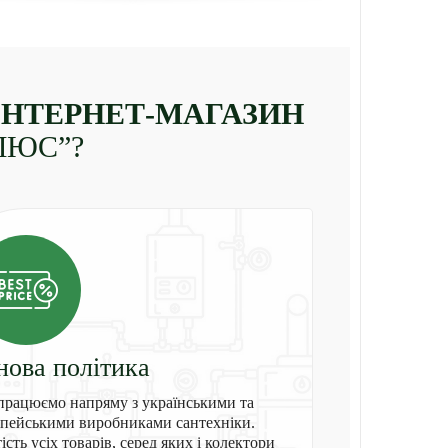
ІНТЕРНЕТ-МАГАЗИН
ЛЮС”?
нова політика
рацюємо напряму з українськими та
пейськими виробниками сантехніки.
ість усіх товарів, серед яких і колектори