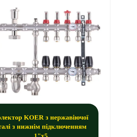
олектор KOER з нержавіючої
талі з нижнім підключенням
1"х5