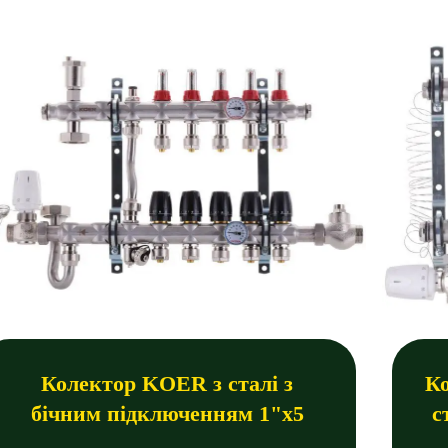
Колектор KOER з сталі з
К
бічним підключенням 1"х5
с