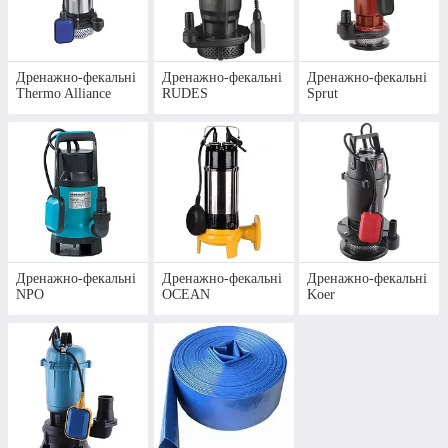
убезпечите приміщення від затоплення.
Купуйте дренажно-фекальний електронасос, що
зробить за Вас всю «брудну» роботу, на сайті
Дренажно-фекальні
Дренажно-фекальні
Дренажно-фекальні
магазину «Опалення плюс» зі швидкою
Thermo Alliance
RUDES
Sprut
доставкою та на вигідних умовах!
ПРИСТУПИТИ ДО ВИБОРУ
Дренажно-фекальні
Дренажно-фекальні
Дренажно-фекальні
ЧОМУ ВАРТО
NPO
OCEAN
Koer
ПРИДБАТИ НАСОС
ДРЕНАЖНО
ФЕКАЛЬНИЙ НА
САЙТІ КОМПАНІЇ