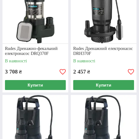
Особливі пропозиції
Готові оплатити доставку за Вас, за
умови оплати вартості замовлення
наперед (100% суми). У нас можливий
Rudes Дренажно-фекальний
Rudes Дренажний електронасос
торг, а також наш магазин пропонує
електронасос DRQ370F
DRH370F
знижки (залежно від обсягів покупки).
В наявності
В наявності
Телефонуйте, аби узгодити умови та
дізнатися подробиці.
3 708
2 457
₴
₴
Купити
Купити
КОНТАКТНА ІНФОРМАЦІЯ
СХЕМА ЗАМОВЛЕННЯ