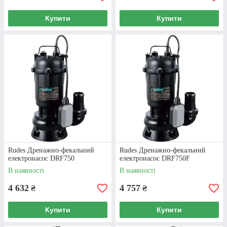
Купити
Купити
Інформаційна підтримка
Служба підтримки «Опалення плюс»
готова оперативно відповісти на Ваші
питання та проконсультувати Вас.
Потрібно купити дренажно-фекальний
Rudes Дренажно-фекальний
Rudes Дренажно-фекальний
насос з подрібнювачем – звертайтеся, ми
електронасос DRF750
електронасос DRF750F
готові допомогти.
В наявності
В наявності
4 632
4 757
₴
₴
Купити
Купити