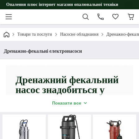
Опалення плюс інтернет магазин опалювальної техніки
Товари та послуги
Насосне обладнання
Дренажно-фекаль
Дренажно-фекальні електронасоси
Дренажний фекальний
насос знадобиться у
побуті для відведення
Показати все
стічних вод та
відкачування відходів.
Придбавши насос дренажно фекальний, Ви