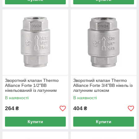
Зворотний клапан Thermo
Зворотний клапан Thermo
Alliance Forte 1/2"ВВ
Alliance Forte 3/4"ВВ нікель із
нікельований із латунним
латунним штоком
штоком TAF240W15
TAF240W20
В наявності
В наявності
264
404
₴
₴
Купити
Купити