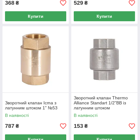
368
529
₴
₴
Купити
Купити
Зворотний клапан Thermo
Зворотний клапан Icma з
Alliance Standart 1/2"ВВ із
латунним штоком 1" №53
латунним штоком
TAS240W15
В наявності
В наявності
787
153
₴
₴
Купити
Купити