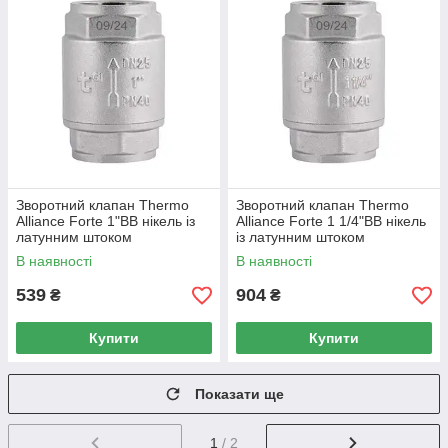
Зворотний клапан Thermo
Зворотний клапан Thermo
Alliance Forte 1"ВВ нікель із
Alliance Forte 1 1/4"ВВ нікель
латунним штоком
із латунним штоком
TAF240W25
TAF240W32
В наявності
В наявності
539
904
₴
₴
Купити
Купити
Показати ще
1
/ 2