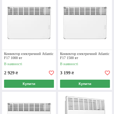
переплат. Безкоштовно доставимо
конвектор
електричний
по Україні, за умови 100%
передоплати.
ПРИСТУПИТИ ДО ВИБОРУ
Конвектор електричний Atlantic
Конвектор електричний Atlantic
F17 1000 вт
F17 1500 вт
В наявності
В наявності
КОНВЕКТОР
2 929
3 199
₴
₴
ATLANTIC: МОДЕЛІ,
Купити
Купити
ЯКІ МАЮТЬ
НАЙБІЛЬШИЙ ПОПИТ