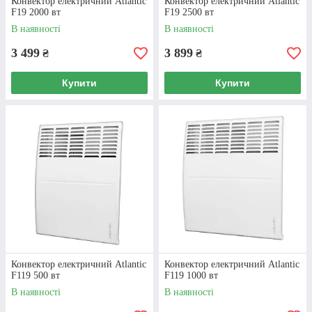
Конвектор електричний Atlantic
Конвектор електричний Atlantic
F19 2000 вт
F19 2500 вт
В наявності
В наявності
3 499
3 899
₴
₴
Купити
Купити
Конвектор Atlantic F119
2000 вт
П-подібний нагрівальний елемент закритого
типу, робота у 4 температурних режимах,
електронний термостат, подвійна ізоляція.
ДЕТАЛЬНІШЕ
Конвектор електричний Atlantic
Конвектор електричний Atlantic
F119 500 вт
F119 1000 вт
В наявності
В наявності