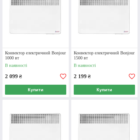
Конвектор Atlantic F17
2000 вт
Безпечна робота, подвійна ізоляція, система
Конвектор електричний Bonjour
Конвектор електричний Bonjour
захисту від перегріву, не спалює кисень. Для
1000 вт
1500 вт
приміщення до 20 кв.
В наявності
В наявності
2 099
2 199
₴
₴
ДЕТАЛЬНІШЕ
Купити
Купити
ПЕРЕВАГИ СПІВПРАЦІ