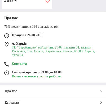
2 949
₴
Про нас
76% позитивних з 164 відгуків за рік
Працює з 26.08.2015
м. Харків
ТЦ "Барабашово" майданчик 21-07 магазин 31, вулиця
Якість на висоті
Раєвської, 19а, Харків, Харківська область, 61000, Харків,
Україна
Про конвектор Atlantic відгуки покупців
Контакти
характеризують обладнання, як надійне,
безпечне та ефективне. Продукція
Сьогодні працює з 09:00 до 18:00
відповідає міжнародним стандартам
Показати весь графік роботи
якості та має офіційну гарантію
виробника
Про нас
Контакти