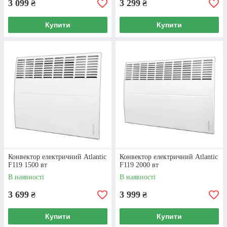
3 099
3 299
₴
₴
Купити
Купити
Конвектор електричний Atlantic
Конвектор електричний Atlantic
F119 1500 вт
F119 2000 вт
Конвектор Atlantic F19
В наявності
В наявності
2000 вт
3 699
3 999
₴
₴
Комфортна температура без пересушування
повітря, закритий нагрівальний елемент,
Купити
Купити
нагрівання зовнішньої стінки до 45 градусів.