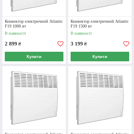
експлуатація, не спалює кисень, не сушить
повітря, подвійна ізоляція, захист від
перегріву.
Конвектор електричний Atlantic
Конвектор електричний Atlantic
F19 1000 вт
F19 1500 вт
ДЕТАЛЬНІШЕ
В наявності
В наявності
2 899
3 199
₴
₴
Купити
Купити