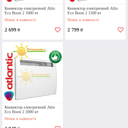
представлений
конвектор Тесі
та
Конвектор електричний Altis
Конвектор електричний Altis
обладнання інших виробників
Eco Boost 2 1000 вт
Eco Boost 2 1500 вт
Немає в наявності
Немає в наявності
2 699
2 799
₴
₴
Оптимальна ціна
Ми працюємо безпосередньо з
виробниками та імпортерами, завдяки
чому здійснюємо закупівлю без
посередників за оптовими цінами. Тому
Конвектор електричний Altis
на конвектор Atlantic ціна оптимально
Eco Boost 2 2000 вт
відповідає якості, без переплат. Ми
Немає в наявності
дотримуємося рекомендацій виробника з
ціноутворення