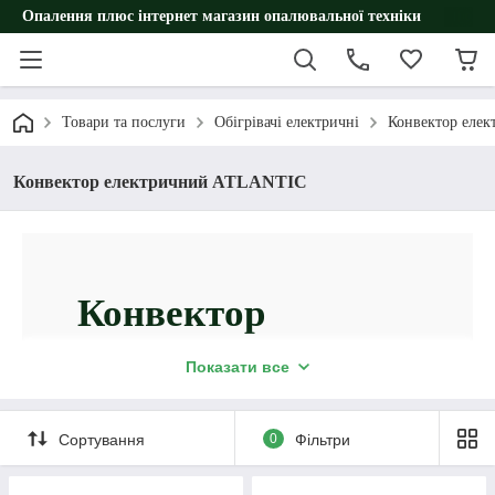
Опалення плюс інтернет магазин опалювальної техніки
Товари та послуги
Обігрівачі електричні
Конвектор еле
Конвектор електричний ATLANTIC
Конвектор
електричний
Показати все
Atlantic
Сортування
0
Фільтри
– оптимальна альтернатива газовому
опаленню! Гарантія якості, чесна ціна без