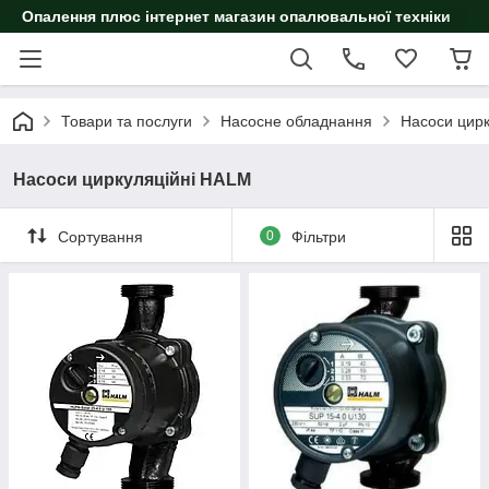
Опалення плюс інтернет магазин опалювальної техніки
Товари та послуги
Насосне обладнання
Насоси цирк
Насоси циркуляційні HALM
Сортування
0
Фільтри