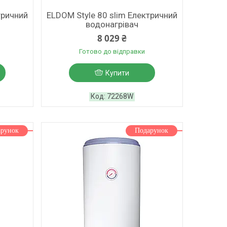
тричний
ELDOM Style 80 slim Електричний
водонагрівач
8 029 ₴
Готово до відправки
Купити
72268W
арунок
Подарунок