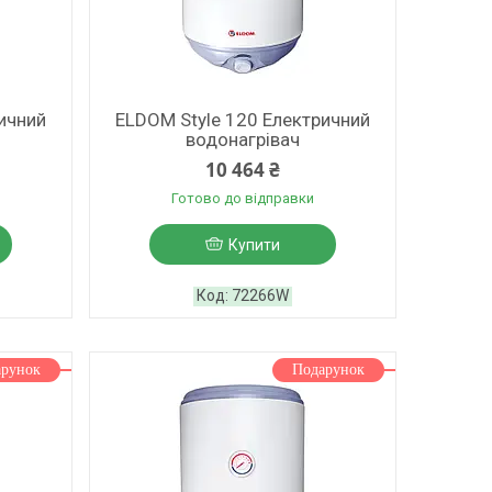
ичний
ELDOM Style 120 Електричний
водонагрівач
10 464 ₴
Готово до відправки
Купити
72266W
арунок
Подарунок