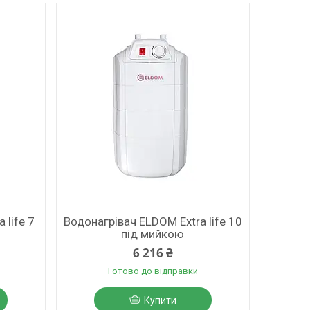
 life 7
Водонагрівач ELDOM Extra life 10
під мийкою
6 216 ₴
Готово до відправки
Купити