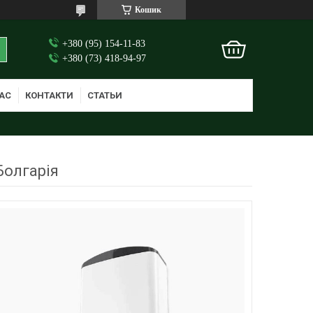
Кошик
+380 (95) 154-11-83
+380 (73) 418-94-97
АС
КОНТАКТИ
СТАТЬИ
Болгарія