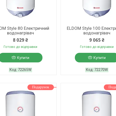
OM Style 80 Електричний
ELDOM Style 100 Електр
водонагрівач
водонагрівач
8 029 ₴
9 065 ₴
Готово до відправки
Готово до відправки
Купити
Купити
72265W
72270W
Подарунок
Под