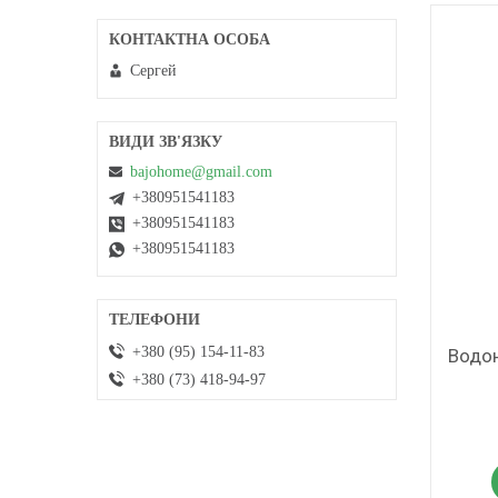
Сергей
bajohome@gmail.com
+380951541183
+380951541183
+380951541183
+380 (95) 154-11-83
Водон
+380 (73) 418-94-97