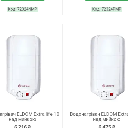
72324NMP
72324PMP
грівач ELDOM Extra life 10
Водонагрівач ELDOM Extra 
над мийкою
над мийкою
6 216 ₴
6 475 ₴