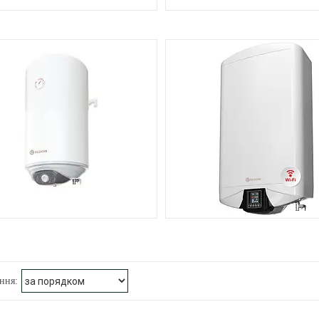
ОЙЛЕР ELDOM EXTRA LIFE
БОЙЛЕР ELDOM STYLE МОКР
7
ЕР ELDOM EUREKA СУХИЙ ТЕН
БОЙЛЕР ELDOM GALAN