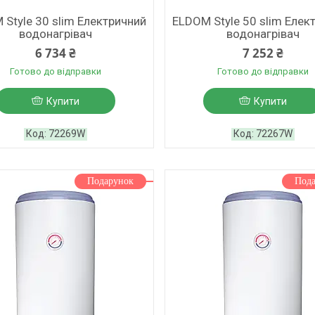
 Style 30 slim Електричний
ELDOM Style 50 slim Елек
водонагрівач
водонагрівач
6 734 ₴
7 252 ₴
Готово до відправки
Готово до відправки
Купити
Купити
72269W
72267W
Подарунок
Под