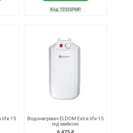
72325PMP
life 15
Водонагрівач ELDOM Extra life 15
під мийкою
6 475 ₴