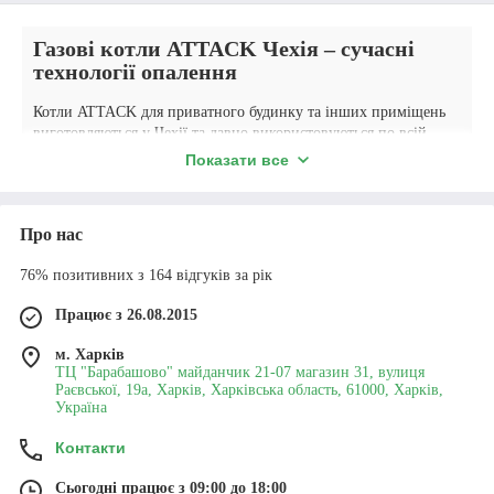
Газові котли ATTACK Чехія – сучасні
технології опалення
Котли ATTACK для приватного будинку та інших приміщень
виготовляються у Чехії та давно використовуються по всій
Європі. Вони не мають зайвої електроніки, зате є все необхідне
Показати все
для стабільного та економічного опалення. Котел сам регулює
потужність – якщо на вулиці потепліло, він зменшує горіння,
якщо похолодало – додає полум'я. Завдяки цьому витрата газу
Про нас
виходить нижчою, а температура в будинку тримається
стабільна, без перегріву та стрибків.
76% позитивних з 164 відгуків за рік
Система захисту працює надійно. За відсутності тяги, падіння
тиску або погаслого полум'я котел просто відключиться. Це
Працює з 26.08.2015
позбавляє зайвих переживань і робить експлуатацію
максимально безпечною.
м. Харків
ТЦ "Барабашово" майданчик 21-07 магазин 31, вулиця
Для забезпечення приміщення гарячою водою можна
Раєвської, 19а, Харків, Харківська область, 61000, Харків,
використовувати
водонагрівачі непрямого нагріву Drazice
.
Україна
Технічні характеристики та переваги котлів
Контакти
ATTACK
Виробник використовує надійні матеріали та фурнітуру, тому
Сьогодні працює з 09:00 до 18:00