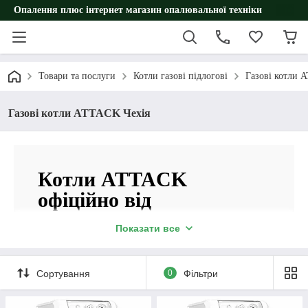
Опалення плюс інтернет магазин опалювальної техніки
Товари та послуги
Котли газові підлогові
Газові котли 
Газові котли ATTACK Чехія
Котли ATTACK
офіційно від
авторизованого
Показати все
постачальника
«Опалення плюс».
Сортування
0
Фільтри
Замовте котел за вигідною ціною, з гарантією 36