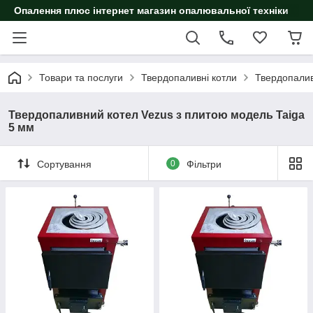
Опалення плюс інтернет магазин опалювальної техніки
Товари та послуги
Твердопаливні котли
Твердопалив
Твердопаливний котел Vezus з плитою модель Taiga
5 мм
Сортування
0
Фільтри