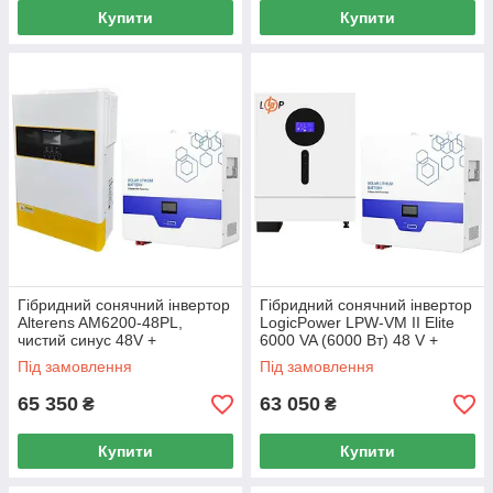
Купити
Купити
Гібридний сонячний інвертор
Гібридний сонячний інвертор
Alterens AM6200-48PL,
LogicPower LPW-VM II Elite
чистий синус 48V +
6000 VA (6000 Вт) 48 V +
Акумулятор LiFePO4 Aruna
LiFePO4 Aruna AN-LPB-N-
Під замовлення
Під замовлення
AN-LPB-N-48100
48100
65 350
63 050
₴
₴
Купити
Купити