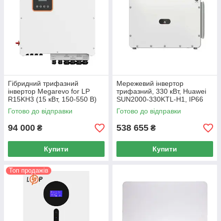
Гібридний трифазний
Мережевий інвертор
інвертор Megarevo for LP
трифазний, 330 кВт, Huawei
R15KH3 (15 кВт, 150-550 В)
SUN2000-330KTL-H1, IP66
(високовольтний)
Готово до відправки
Готово до відправки
94 000
538 655
₴
₴
Купити
Купити
Топ продажів