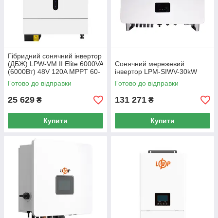
Гібридний сонячний інвертор
(ДБЖ) LPW-VM II Elite 6000VA
Сонячний мережевий
(6000Вт) 48V 120A MPPT 60-
інвертор LPM-SIWV-30kW
450V ON-OFF GRID
Готово до відправки
Готово до відправки
25 629
131 271
₴
₴
Купити
Купити