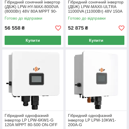
Гібридний сонячний інвертор
Гібридний сонячний інвертор
(ДБЖ) LPW-HY-MAX-8000VA
(ДБЖ) LPW-MAXII-ULTRA
(8000Вт) 48V 80A MPPT 90-
11000VA (11000Вт) 48V 150A
450V Уцінка
MPPT 90-450V ON-OFF GRID
Готово до відправки
Готово до відправки
Уцінка
56 558
52 875
₴
₴
Купити
Купити
Гібридний однофазний
Гібридний однофазний
інвертор LP LPW-6KW1-G
інвертор LP LPW-10KW1-
120А MPPT 80-500 ON-OFF
200A-G