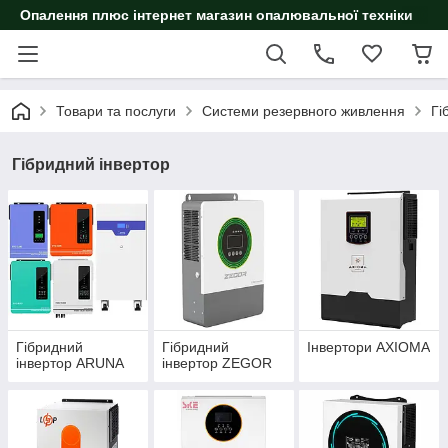
Опалення плюс інтернет магазин опалювальної техніки
Товари та послуги
Системи резервного живлення
Гі
Гібридний інвертор
Гібридний
Гібридний
Інвертори AXIOMA
інвертор ARUNA
інвертор ZEGOR