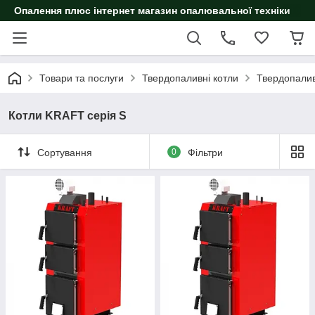
Опалення плюс інтернет магазин опалювальної техніки
Товари та послуги
Твердопаливні котли
Твердопалив
Котли KRAFT серія S
Сортування
0
Фільтри