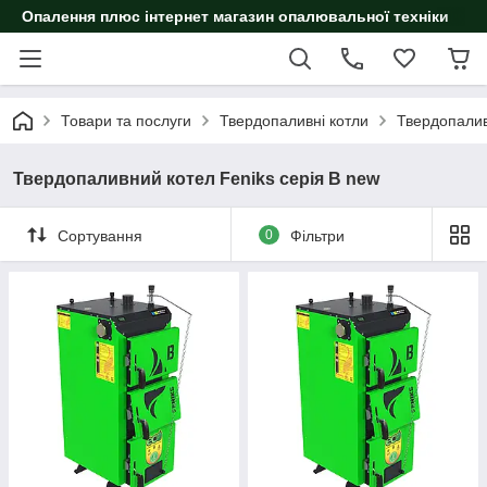
Опалення плюс інтернет магазин опалювальної техніки
Товари та послуги
Твердопаливні котли
Твердопалив
Твердопаливний котел Feniks серія B new
Сортування
0
Фільтри