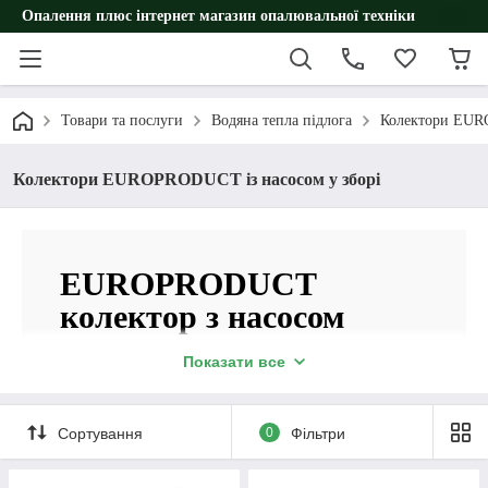
Опалення плюс інтернет магазин опалювальної техніки
Товари та послуги
Водяна тепла підлога
Колектори EU
Колектори EUROPRODUCT із насосом у зборі
EUROPRODUCT
колектор з насосом
робить опалення
Показати все
будинку простим та
надійним
Сортування
0
Фільтри
– все в одному комплекті, легко підключити та