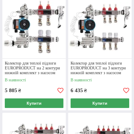
обслуговувати.
Замовляйте в інтернет-магазині «Опалення плюс» та
отримайте швидку доставку, вигідні ціни та
професійну консультацію!
В КАТАЛОГ!
Колектор для теплої підлоги
Колектор для теплої підлоги
EUROPRODUCT на 2 контури
EUROPRODUCT на 3 контури
нижній комплект з насосом
нижній комплект з насосом
(латунь)
(латунь)
В наявності
В наявності
5 805
6 435
₴
₴
Купити
Купити