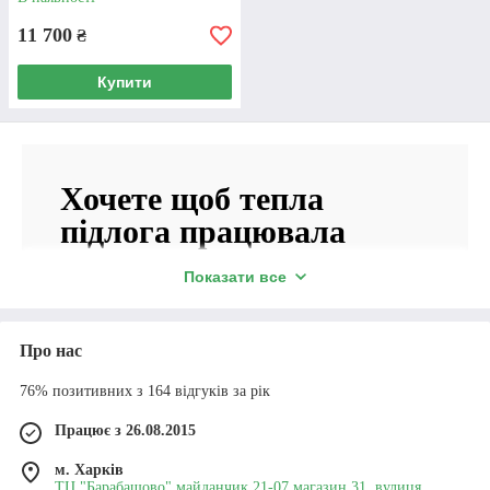
11 700
₴
Купити
Хочете щоб тепла
підлога працювала
рівномірно та
Показати все
стабільно?
Про нас
В інтернет-магазині «Опалення плюс» можна
колектор EUROPRODUCT з насосом купити у
76% позитивних з 164 відгуків за рік
повній комплектації.
Працює з 26.08.2015
Гарантія 12 місяців, наявність, відправка протягом
доби після оформлення.
м. Харків
ТЦ "Барабашово" майданчик 21-07 магазин 31, вулиця