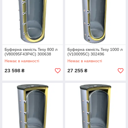
Буферна ємність Tesy 800 л
Буферна ємність Tesy 1000 л
(V80095F43P4C) 300638
(V100095C) 302496
Немає в наявності
Немає в наявності
23 598
27 255
₴
₴