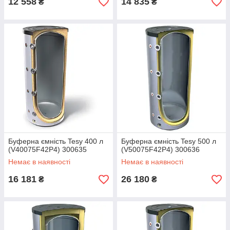
12 558
14 835
₴
₴
Буферна ємність Tesy 400 л
Буферна ємність Tesy 500 л
(V40075F42P4) 300635
(V50075F42P4) 300636
Немає в наявності
Немає в наявності
16 181
26 180
₴
₴