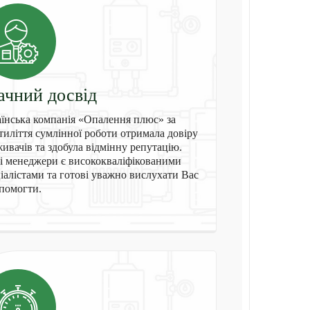
ачний досвід
їнська компанія «Опалення плюс» за
тиліття сумлінної роботи отримала довіру
ивачів та здобула відмінну репутацію.
 менеджери є висококваліфікованими
іалістами та готові уважно вислухати Вас
помогти.