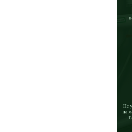
п
Не у
на м
Т