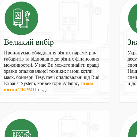
Великий вибір
Зн
Пропонуємо обладнання різних параметрів/
Укра
габаритів та відповідно до різних фінансових
деся
можливостей. У нас Ви можете знайти кращі
спож
зразки опалювальної техніки: газові котли
Наші
маяк, бойлери Tesy, печі опалювальні від Rud
спец
Exhaust System, конвектори Atlantic,
газові
й до
котли ТЕРМО
і т.д.