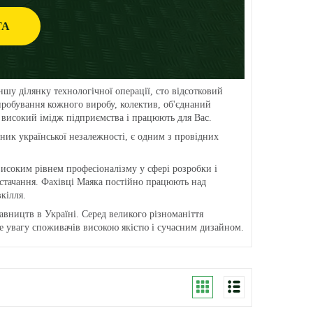
ТА
шу ділянку технологічної операції, сто відсотковий
пробування кожного виробу, колектив, об'єднаний
високий імідж підприємства і працюють для Вас.
сник української незалежності, є одним з провідних
исоким рівнем професіоналізму у сфері розробки і
стачання. Фахівці Маяка постійно працюють над
кілля.
вництв в Україні. Серед великого різноманіття
е увагу споживачів високою якістю і сучасним дизайном.