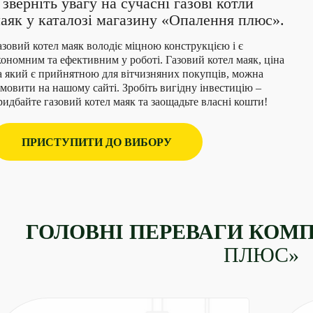
 зверніть увагу на сучасні газові котли
аяк у каталозі магазину «Опалення плюс».
азовий котел маяк володіє міцною конструкцією і є
кономним та ефективним у роботі. Газовий котел маяк, ціна
а який є прийнятною для вітчизняних покупців, можна
амовити на нашому сайті. Зробіть вигідну інвестицію –
ридбайте газовий котел маяк та заощадьте власні кошти!
ПРИСТУПИТИ ДО ВИБОРУ
ГОЛОВНІ ПЕРЕВАГИ КОМП
ПЛЮС»