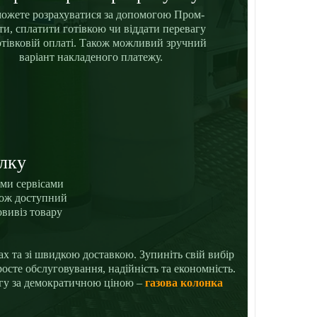
ожете розрахуватися за допомогою Пром-
ти, сплатити готівкою чи віддати перевагу
отівковій оплаті. Також можливий зручний
варіант накладеного платежу.
лку
ими сервісами
кож доступний
овивіз товару
х та зі швидкою доставкою. Зупиніть свій вибір
осте обслуговування, надійність та економність.
огу за демократичною ціною –
газова колонка