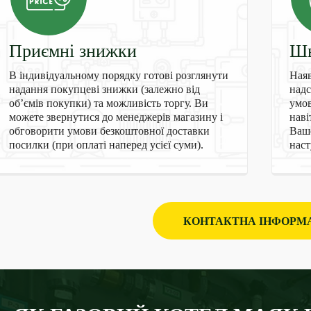
Приємні знижки
Шв
В індивідуальному порядку готові розглянути
Наяв
надання покупцеві знижки (залежно від
надс
об’ємів покупки) та можливість торгу. Ви
умов
можете звернутися до менеджерів магазину і
наві
обговорити умови безкоштовної доставки
Ваше
посилки (при оплаті наперед усієї суми).
наст
КОНТАКТНА ІНФОРМ