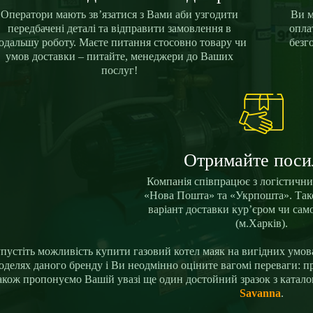
Оператори мають зв’язатися з Вами аби узгодити
Ви м
передбачені деталі та відправити замовлення в
опла
одальшу роботу. Маєте питання стосовно товару чи
безг
умов доставки – питайте, менеджери до Ваших
послуг!
Отримайте поси
Компанія співпрацює з логістичн
«Нова Пошта» та «Укрпошта». Та
варіант доставки кур’єром чи сам
(м.Харків).
пустіть можливість купити газовий котел маяк на вигідних умова
оделях даного бренду і Ви неодмінно оціните вагомі переваги: пр
акож пропонуємо Вашій увазі ще один достойний зразок з катал
Savanna
.