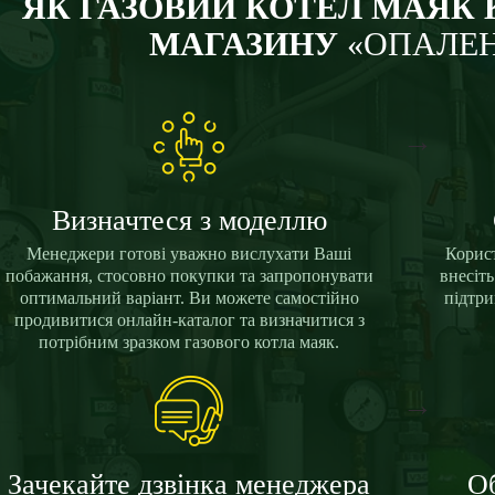
ЯК ГАЗОВИЙ КОТЕЛ МАЯК 
МАГАЗИНУ
«ОПАЛЕ
→
Визначтеся з моделлю
Менеджери готові уважно вислухати Ваші
Корист
побажання, стосовно покупки та запропонувати
внесіт
оптимальний варіант. Ви можете самостійно
підтр
продивитися онлайн-каталог та визначитися з
потрібним зразком газового котла маяк.
→
Зачекайте дзвінка менеджера
Об