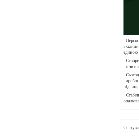
Персоні
вхідний
єдиною 
Створен
вітчизн
Сьогодн
виробни
підвище
Стабіль
опалюва