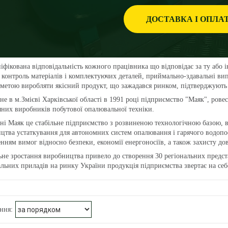
ДОСТАВКА І ОПЛА
фікована відповідальність кожного працівника що відповідає за ту або ін
 контроль матеріалів і комплектуючих деталей, приймально-здавальні ви
метою виробляти якісний продукт, що зажадався ринком, підтверджують 
е в м.Змієві Харківської області в 1991 році підприємство "Маяк", рове
яних виробників побутової опалювальної техніки.
і Маяк це стабільне підприємство з розвиненою технологічною базою, в
цтва устаткування для автономних систем опалювання і гарячого водопо
нням вимог відносно безпеки, економії енергоносіїв, а також захисту дов
не зростання виробництва привело до створення 30 регіональних предста
льних приладів на ринку України продукція підприємства звертає на себ