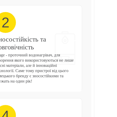
2
носостійкість та
овговічність
age - проточний водонагрівач, для
ворення якого використовуються не лише
існі матеріали, але й інноваційні
хнології. Саме тому пристрої від цього
мецького бренду є зносостійкими та
ужать на один рік!
4