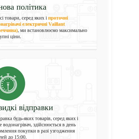
нова політика
сі товари, серед яких і
проточні
нагрівачі електричні Vaillant
меччина)
, ми встановлюємо максимально
упні ціни.
идкі відправки
равка будь-яких товарів, серед яких і
e водонагрівач, здійснюється в день
млення покупки в разі узгодження
лей до 15:00.