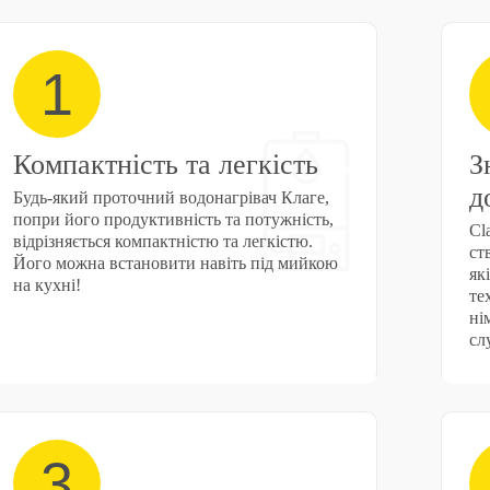
1
Компактність та легкість
З
д
Будь-який проточний водонагрівач Клаге,
попри його продуктивність та потужність,
Cl
відрізняється компактністю та легкістю.
ст
Його можна встановити навіть під мийкою
як
на кухні!
те
ні
сл
3