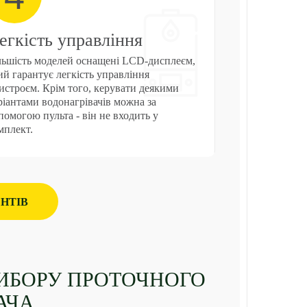
егкість управління
льшість моделей оснащені LCD-дисплеєм,
ий гарантує легкість управління
истроєм. Крім того, керувати деякими
ріантами водонагрівачів можна за
помогою пульта - він не входить у
мплект.
НТІВ
ИБОРУ ПРОТОЧНОГО
АЧА