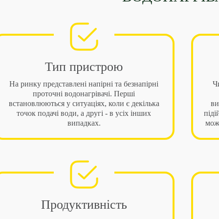
Тип пристрою
На ринку представлені напірні та безнапірні
Ч
проточні водонагрівачі. Перші
встановлюються у ситуаціях, коли є декілька
ви
точок подачі води, а другі - в усіх інших
піді
випадках.
мож
Продуктивність