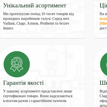
Унікальний асортимент
Ці
Ми пропонуємо понад 10 тисяч товарів від
На в
провідних виробників галузі. Серед них
водо
Vaillant, Clage, Ariston, Protherm та безліч
(Ні
інших.
дост
Гарантія якості
Шв
У нашому асортименті представлені лише
Відп
сертифіковані товари. Вони надсилаються
Clag
клієнтам разом з гарантійним талоном.
офор
дета