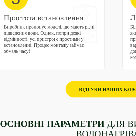
Простота встановлення
Л
Виробник пропонує моделі, що мають різні
Бі
підведення води. Однак, попри деякі
як
відмінності, усі пристрої є простими у
пр
встановленні. Процес монтажу займає
ва
обмаль часу!
до
ко
ВІДГУКИ НАШИХ КЛІЄ
ОСНОВНІ ПАРАМЕТРИ
ДЛЯ В
ВОДОНАГРІВ