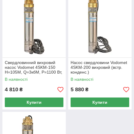
Свердловинний вихровий
Насос свердловини Vodomet
насос Vodomet 4SKM-150
4SKM-200 вихровий (встр.
Н=105М, Q=3кбМ, P=1100 Вт,
конденс.)
встр. конденс.
В наявності
В наявності
4 810
5 880
₴
₴
Купити
Купити