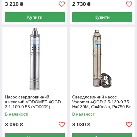
3 210
2 730
₴
₴
Купити
Купити
Насос свердловинний
Свердловинний насос
шнековий VODOMET 4QGD
Vodomet 4QGD 2.5-130-0.75
2.1-100-0.55 (VO0009)
Н=130М, Q=40л/хв, P=750 Вт
В наявності
В наявності
3 090
3 030
₴
₴