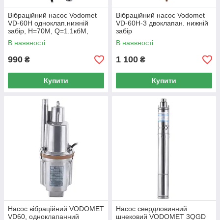
Вібраційний насос Vodomet
Вібраційний насос Vodomet
VD-60H одноклап.нижній
VD-60H-3 двоклапан. нижній
забір, Н=70М, Q=1.1кбМ,
забір
P=250 Вт, 8м каб.
В наявності
В наявності
990
1 100
₴
₴
Купити
Купити
Насос вібраційний VODOMET
Насос свердловинний
VD60, одноклапанний
шнековий VODOMET 3QGD