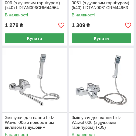
006 (з душовим гарнітуром)
0061 (з душовим гарнітуром)
(k40) LDTAN006CRM44964
(k40) LDTAN0061CRM44963
Chrome
Chrome
В наявності
В наявності
1 278
1 309
₴
₴
Купити
Купити
Змішувач для ванни Lidz
Змішувач для ванни Lidz
Wawel 005 з поворотним
Wawel 006 (з душовим
виливом (з душовим
гарнітуром) (k35)
гарнітуром) (k35)
LDWAW006CRM45388
В наявності
В наявності