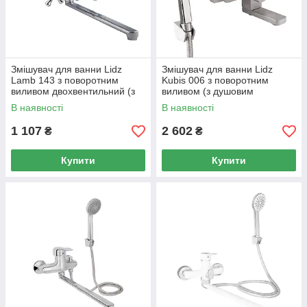
Змішувач для ванни Lidz
Змішувач для ванни Lidz
Lamb 143 з поворотним
Kubis 006 з поворотним
виливом двохвентильний (з
виливом (з душовим
душовим гарнітуром)
гарнітуром) (k35)
В наявності
В наявності
LDLAM143CRM22143
LDKUB006NKS28536 Nickel
Chrome
1 107
2 602
₴
₴
Купити
Купити