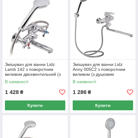
Змішувач для ванни Lidz
Змішувач для ванни Lidz
Lamb 142 з поворотним
Anny 005C2 з поворотним
виливом двохвентильний (з
виливом (з душовим
душовим гарнітуром)
гарнітуром) (k40)
В наявності
В наявності
LDLAM142CRM35081
LDANN005C2CRM35102
Chrome
Chrome
1 428
1 286
₴
₴
Купити
Купити