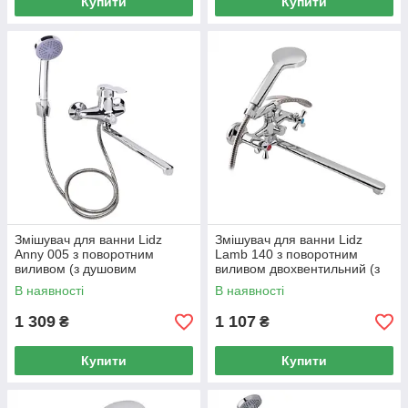
Купити
Купити
Змішувач для ванни Lidz
Змішувач для ванни Lidz
Anny 005 з поворотним
Lamb 140 з поворотним
виливом (з душовим
виливом двохвентильний (з
гарнітуром) (k40)
душовим гарнітуром)
В наявності
В наявності
LDANN005CRM35120
LDLAM140CRM22144
Chrome
Chrome
1 309
1 107
₴
₴
Купити
Купити