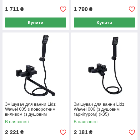
LDWAW005CRM45389
Chrome
Chrome
1 711
1 790
₴
₴
Купити
Купити
Змішувач для ванни Lidz
Змішувач для ванни Lidz
Wawel 005 з поворотним
Wawel 006 (з душовим
виливом (з душовим
гарнітуром) (k35)
гарнітуром) (k35)
LDWAW006BLA45393 Black
В наявності
В наявності
LDWAW005BLA45394 Black
2 221
2 181
₴
₴