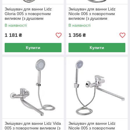
Змішувач для ванни Lidz
Змішувач для ванни Lidz
Gloria 005 з поворотним
Nicole 006 з поворотним
виливом (з душовим
виливом (з душовим
гарнітуром) (k35)
гарнітуром) (k35)
В наявності
В наявності
LDGLO005CRM35117
LDNIC006CRM22139 Chrome
Chrome
1 181
1 356
₴
₴
Купити
Купити
Змішувач для ванни Lidz Vida
Змішувач для ванни Lidz
005 з поворотним виливом (з
Nicole 005 з поворотним