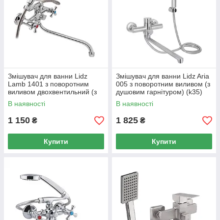
Змішувач для ванни Lidz
Змішувач для ванни Lidz Aria
Lamb 1401 з поворотним
005 з поворотним виливом (з
виливом двохвентильний (з
душовим гарнітуром) (k35)
душовим гарнітуром)
LDARI005NKS34939 Nickel
В наявності
В наявності
LDLAM1401CRM22017
Chrome
1 150
1 825
₴
₴
Купити
Купити