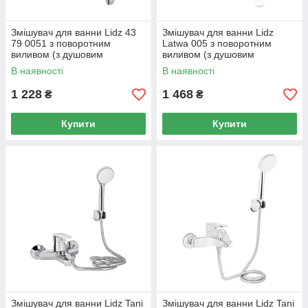
Змішувач для ванни Lidz 43
Змішувач для ванни Lidz
79 0051 з поворотним
Latwa 005 з поворотним
виливом (з душовим
виливом (з душовим
гарнітуром) (k40)
гарнітуром) (k35)
В наявності
В наявності
LD43790051CRM35128
LDLAT005WHI45425 White
Chrome
1 228
1 468
₴
₴
Купити
Купити
Змішувач для ванни Lidz Tani
Змішувач для ванни Lidz Tani