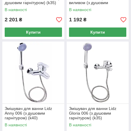
душовим гарнітуром) (k35)
виливом (з душовим
LDVID005NKS38087 Nickel
гарнітуром) (k35)
В наявності
В наявності
LDNIC005CRM22140 Chrome
2 201
1 192
₴
₴
Купити
Купити
Змішувач для ванни Lidz
Змішувач для ванни Lidz
Anny 006 (з душовим
Gloria 006 (з душовим
гарнітуром) (k40)
гарнітуром) (k35)
LDANN006CRM35121
LDGLO006CRM35118
В наявності
В наявності
Chrome
Chrome