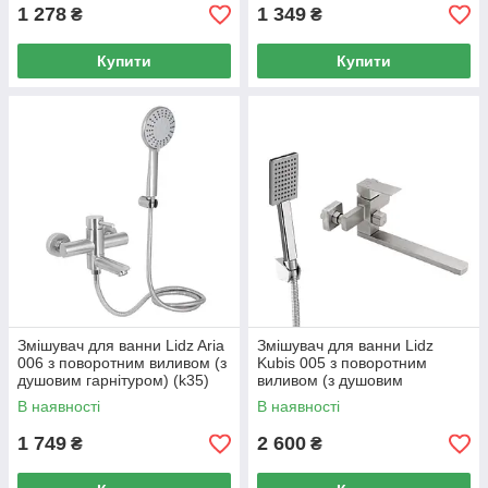
1 278
1 349
₴
₴
Купити
Купити
Змішувач для ванни Lidz Aria
Змішувач для ванни Lidz
006 з поворотним виливом (з
Kubis 005 з поворотним
душовим гарнітуром) (k35)
виливом (з душовим
LDARI006NKS34940 Nickel
гарнітуром) (k35)
В наявності
В наявності
LDKUB005NKS28537 Nickel
1 749
2 600
₴
₴