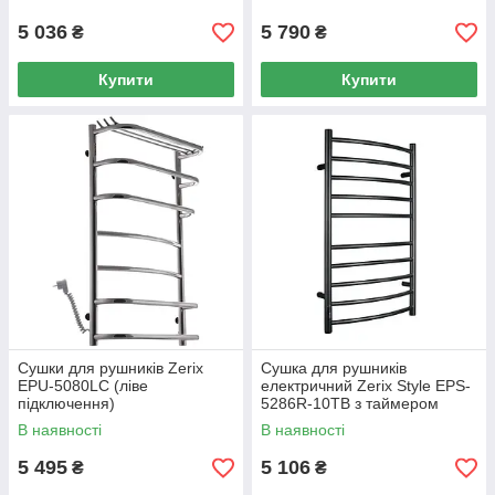
5 036
5 790
₴
₴
Купити
Купити
Сушки для рушників Zerix
Сушка для рушників
EPU-5080LC (ліве
електричний Zerix Style EPS-
підключення)
5286R-10TB з таймером
В наявності
В наявності
5 495
5 106
₴
₴