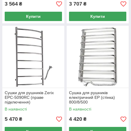
3 564
3 707
₴
₴
Купити
Купити
Сушки для рушників Zerix
Сушка для рушників
EPC-5090RC (праве
електричний EP (стінка)
підключення)
800/8/500
В наявності
В наявності
5 470
4 420
₴
₴