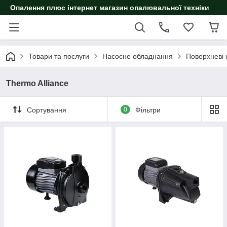
Опалення плюс інтернет магазин опалювальної техніки
Товари та послуги
Насосне обладнання
Поверхневі 
Thermo Alliance
Сортування
0
Фільтри