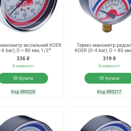
манометр аксіальний KOER
Термо-манометр радіа
-6 bar), D = 80 мм, 1/2'''
KOER (0-4 bar), D = 80 мм,
336 ₴
319 ₴
В наявності
В наявності
Купити
Купити
KR0220
KR0217