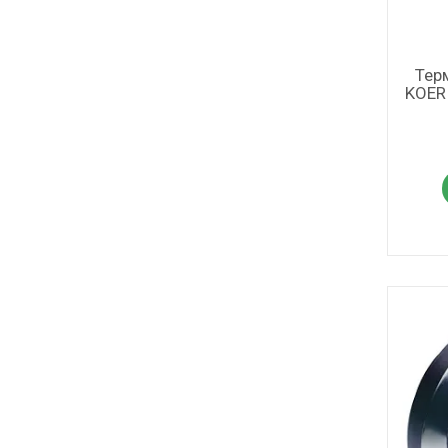
Тер
KOER 