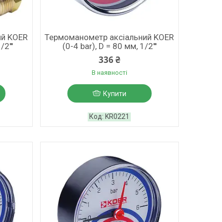
ий KOER
Термоманометр аксіальний KOER
2'''
(0-4 bar), D = 80 мм, 1/2'''
336 ₴
В наявності
Купити
KR0221