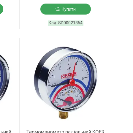
Купити
SD00021364
льний
Термоманометр радіальний KOER