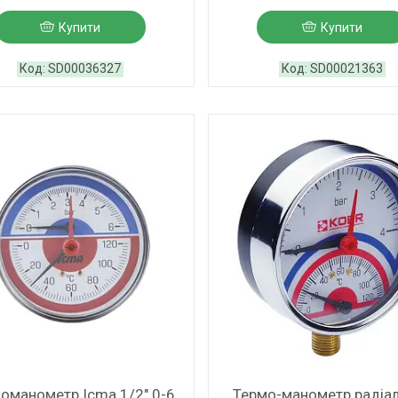
Купити
Купити
SD00036327
SD00021363
оманометр Icma 1/2" 0-6
Термо-манометр радіа