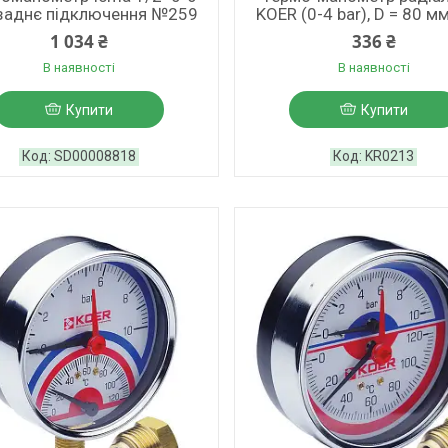
 заднє підключення №259
KOER (0-4 bar), D = 80 мм,
1 034 ₴
336 ₴
В наявності
В наявності
Купити
Купити
SD00008818
KR0213