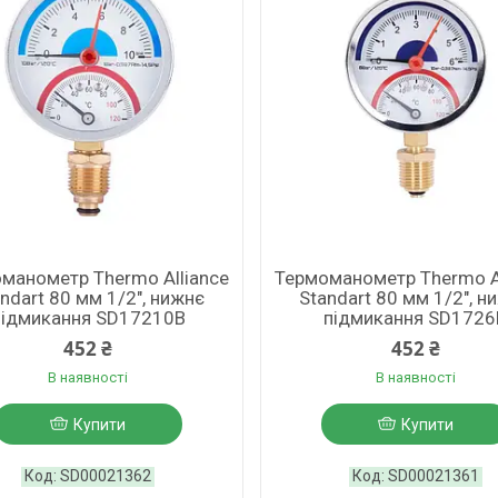
манометр Thermo Alliance
Термоманометр Thermo A
ndart 80 мм 1/2", нижнє
Standart 80 мм 1/2", н
підмикання SD17210B
підмикання SD1726
452 ₴
452 ₴
В наявності
В наявності
Купити
Купити
SD00021362
SD00021361