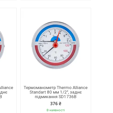
lliance
Термоманометр Thermo Alliance
аднє
Standart 80 мм 1/2", заднє
B
підмикання SD1736B
376 ₴
В наявності