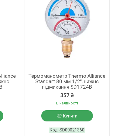
lliance
Термоманометр Thermo Alliance
ижнє
Standart 80 мм 1/2", нижнє
B
підмикання SD1724B
357 ₴
В наявності
Купити
SD00021360