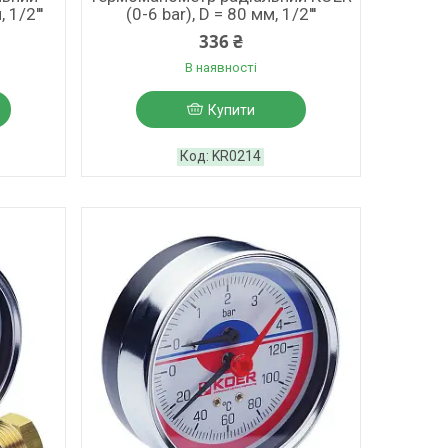
 1/2'''
(0-6 bar), D = 80 мм, 1/2'''
336 ₴
В наявності
Купити
KR0214